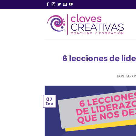
Saltar
al
contenido
6 lecciones de lid
POSTED 
07
Ene