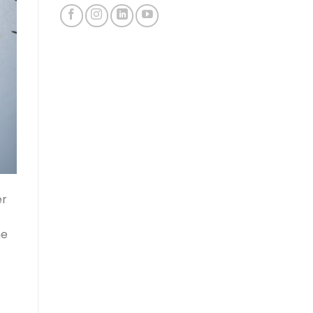
er
ne