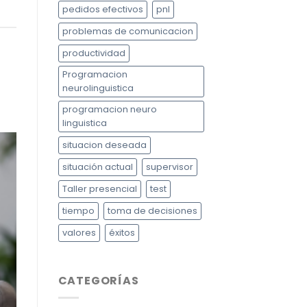
pedidos efectivos
pnl
problemas de comunicacion
productividad
Programacion
neurolinguistica
programacion neuro
linguistica
situacion deseada
situación actual
supervisor
Taller presencial
test
tiempo
toma de decisiones
valores
éxitos
CATEGORÍAS