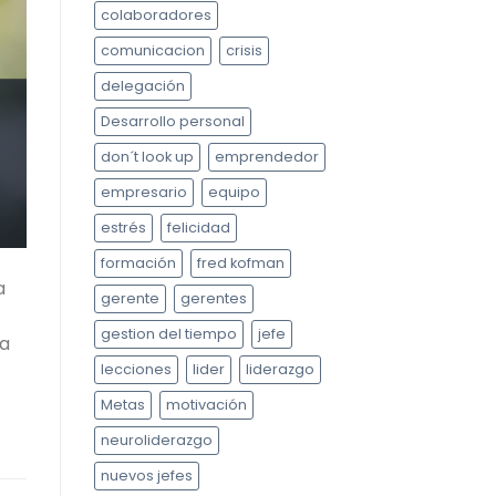
colaboradores
comunicacion
crisis
delegación
Desarrollo personal
don´t look up
emprendedor
empresario
equipo
estrés
felicidad
formación
fred kofman
a
gerente
gerentes
gestion del tiempo
jefe
 a
lecciones
lider
liderazgo
Metas
motivación
neuroliderazgo
nuevos jefes