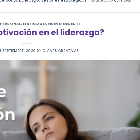
 personal
,
Liderazgo
,
Sesiones estratégicas
|
Etiquetado
cambio
,
 PERSONAL
,
LIDERAZGO
,
NUEVO GERENTE
tivación en el liderazgo?
8 SEPTIEMBRE, 2020
BY
CLAVES CREATIVAS