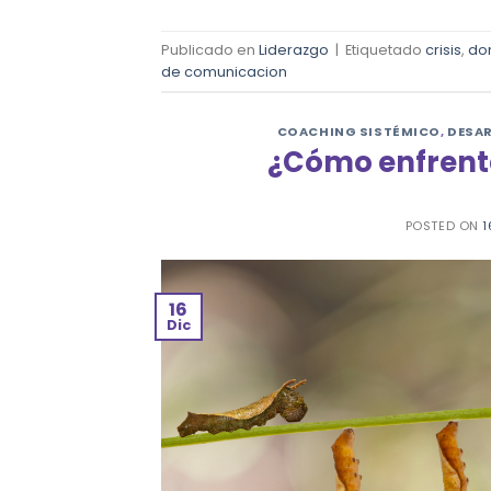
Publicado en
Liderazgo
|
Etiquetado
crisis
,
don
de comunicacion
COACHING SISTÉMICO
,
DESA
¿Cómo enfrenta
POSTED ON
1
16
Dic