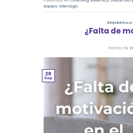
Publicado en
Coaching Sistémico
,
Desarrollo
equipo
,
liderazgo
DESARROLLO
¿Falta de mo
POSTED ON
2
28
Sep