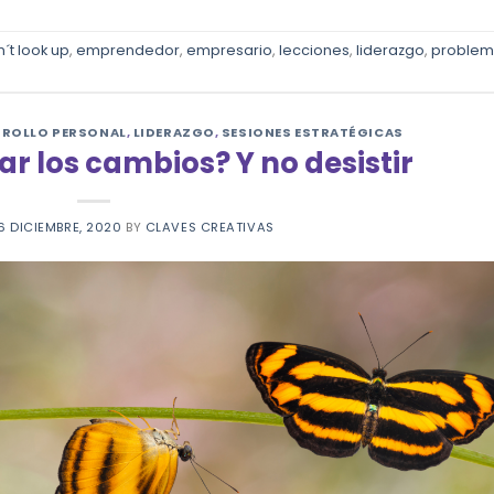
´t look up
,
emprendedor
,
empresario
,
lecciones
,
liderazgo
,
problem
RROLLO PERSONAL
,
LIDERAZGO
,
SESIONES ESTRATÉGICAS
r los cambios? Y no desistir
6 DICIEMBRE, 2020
BY
CLAVES CREATIVAS