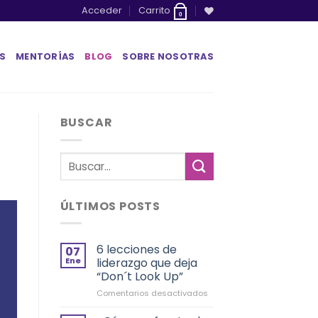
Acceder
Carrito
0
S
MENTORÍAS
BLOG
SOBRE NOSOTRAS
BUSCAR
ÚLTIMOS POSTS
6 lecciones de
07
Ene
liderazgo que deja
“Don´t Look Up”
en
Comentarios desactivados
6
lecciones