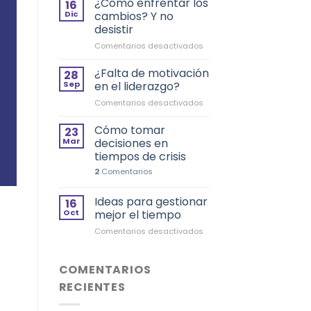
¿Cómo enfrentar los
16
de
Dic
cambios? Y no
liderazgo
desistir
que
en
Comentarios desactivados
deja
¿Cómo
“Don
enfrentar
´t
¿Falta de motivación
28
los
Look
Sep
en el liderazgo?
cambios?
Up”
en
Comentarios desactivados
Y
¿Falta
no
de
Cómo tomar
desistir
23
motivación
Mar
decisiones en
en
tiempos de crisis
el
2
Comentarios
liderazgo?
Ideas para gestionar
16
Oct
mejor el tiempo
en
Comentarios desactivados
Ideas
para
gestionar
COMENTARIOS
mejor
RECIENTES
el
tiempo