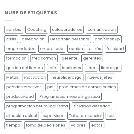
NUBE DE ETIQUETAS
cambio
Coaching
colaboradores
comunicacion
crisis
delegación
Desarrollo personal
don´t look up
emprendedor
empresario
equipo
estrés
felicidad
formación
fred kofman
gerente
gerentes
gestion del tiempo
jefe
lecciones
lider
liderazgo
Metas
motivación
neuroliderazgo
nuevos jefes
pedidos efectivos
pnl
problemas de comunicacion
productividad
Programacion neurolinguistica
programacion neuro linguistica
situacion deseada
situación actual
supervisor
Taller presencial
test
tiempo
toma de decisiones
valores
éxitos