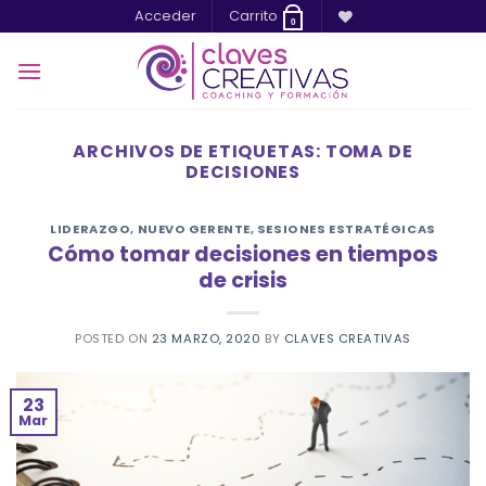
Saltar
Acceder
Carrito
0
al
contenido
ARCHIVOS DE ETIQUETAS:
TOMA DE
DECISIONES
LIDERAZGO
,
NUEVO GERENTE
,
SESIONES ESTRATÉGICAS
Cómo tomar decisiones en tiempos
de crisis
POSTED ON
23 MARZO, 2020
BY
CLAVES CREATIVAS
23
Mar