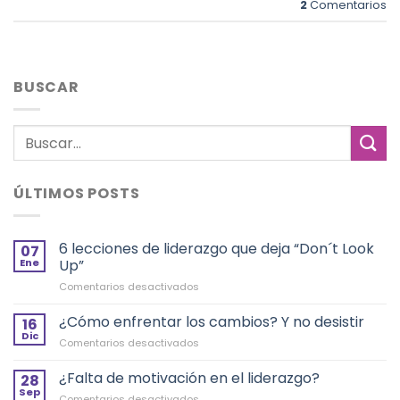
2
Comentarios
BUSCAR
ÚLTIMOS POSTS
6 lecciones de liderazgo que deja “Don´t Look
07
Ene
Up”
en
Comentarios desactivados
6
lecciones
¿Cómo enfrentar los cambios? Y no desistir
16
de
Dic
en
Comentarios desactivados
liderazgo
¿Cómo
que
enfrentar
¿Falta de motivación en el liderazgo?
deja
28
los
Sep
“Don
en
Comentarios desactivados