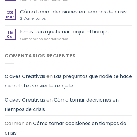
cambios?
´t
¿Falta
Y
Look
de
Cómo tomar decisiones en tiempos de crisis
no
23
Up”
motivación
Mar
desistir
2
Comentarios
en
el
Ideas para gestionar mejor el tiempo
liderazgo?
16
Oct
en
Comentarios desactivados
Ideas
para
gestionar
COMENTARIOS RECIENTES
mejor
el
tiempo
Claves Creativas
en
Las preguntas que nadie te hace
cuando te conviertes en jefe.
Claves Creativas
en
Cómo tomar decisiones en
tiempos de crisis
Carmen
en
Cómo tomar decisiones en tiempos de
crisis