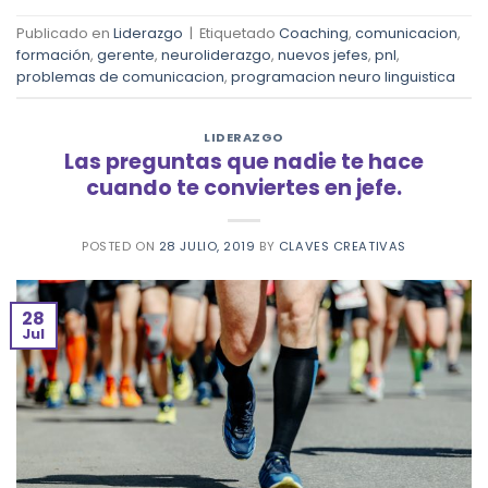
Publicado en
Liderazgo
|
Etiquetado
Coaching
,
comunicacion
,
formación
,
gerente
,
neuroliderazgo
,
nuevos jefes
,
pnl
,
problemas de comunicacion
,
programacion neuro linguistica
LIDERAZGO
Las preguntas que nadie te hace
cuando te conviertes en jefe.
POSTED ON
28 JULIO, 2019
BY
CLAVES CREATIVAS
28
Jul