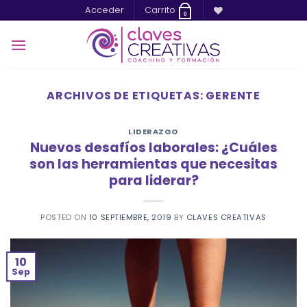
Saltar
Acceder
Carrito
0
al
contenido
ARCHIVOS DE ETIQUETAS:
GERENTE
LIDERAZGO
Nuevos desafíos laborales: ¿Cuáles
son las herramientas que necesitas
para liderar?
POSTED ON
10 SEPTIEMBRE, 2019
BY
CLAVES CREATIVAS
10
Sep