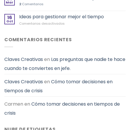
motivación
Mar
desistir
2
Comentarios
en
el
Ideas para gestionar mejor el tiempo
liderazgo?
16
Oct
en
Comentarios desactivados
Ideas
para
gestionar
COMENTARIOS RECIENTES
mejor
el
tiempo
Claves Creativas
en
Las preguntas que nadie te hace
cuando te conviertes en jefe.
Claves Creativas
en
Cómo tomar decisiones en
tiempos de crisis
Carmen
en
Cómo tomar decisiones en tiempos de
crisis
NUBE DE ETIQUETAS