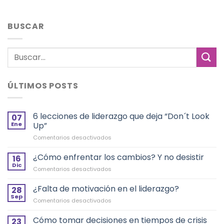
BUSCAR
ÚLTIMOS POSTS
6 lecciones de liderazgo que deja “Don´t Look
07
Ene
Up”
en
Comentarios desactivados
6
lecciones
¿Cómo enfrentar los cambios? Y no desistir
16
de
Dic
en
Comentarios desactivados
liderazgo
¿Cómo
que
enfrentar
¿Falta de motivación en el liderazgo?
deja
28
los
Sep
“Don
en
Comentarios desactivados
cambios?
´t
¿Falta
Y
Look
de
Cómo tomar decisiones en tiempos de crisis
no
23
Up”