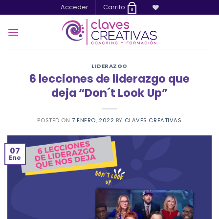
Saltar
Acceder
Carrito
0
al
contenido
LIDERAZGO
6 lecciones de liderazgo que
deja “Don´t Look Up”
POSTED ON
7 ENERO, 2022
BY
CLAVES CREATIVAS
07
Ene