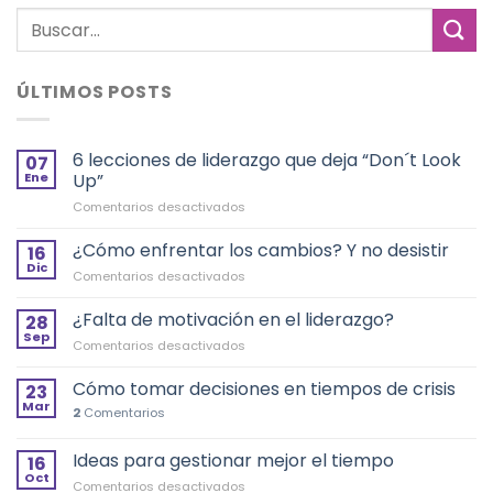
ÚLTIMOS POSTS
6 lecciones de liderazgo que deja “Don´t Look
07
Ene
Up”
en
Comentarios desactivados
6
lecciones
¿Cómo enfrentar los cambios? Y no desistir
16
de
Dic
en
Comentarios desactivados
liderazgo
¿Cómo
que
enfrentar
¿Falta de motivación en el liderazgo?
deja
28
los
Sep
“Don
en
Comentarios desactivados
cambios?
´t
¿Falta
Y
Look
de
Cómo tomar decisiones en tiempos de crisis
no
23
Up”
motivación
Mar
desistir
2
Comentarios
en
el
Ideas para gestionar mejor el tiempo
liderazgo?
16
Oct
en
Comentarios desactivados