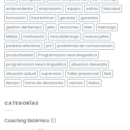
emprendedor
empresario
equipo
estrés
felicidad
formación
fred kofman
gerente
gerentes
gestion del tiempo
jefe
lecciones
lider
liderazgo
Metas
motivación
neuroliderazgo
nuevos jefes
pedidos efectivos
pnl
problemas de comunicacion
productividad
Programacion neurolinguistica
programacion neuro linguistica
situacion deseada
situación actual
supervisor
Taller presencial
test
tiempo
toma de decisiones
valores
éxitos
CATEGORÍAS
Coaching Sistémico
(1)