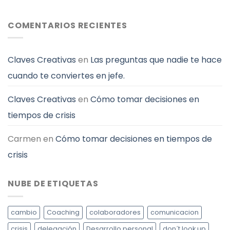
Ideas
para
gestionar
COMENTARIOS RECIENTES
mejor
el
tiempo
Claves Creativas
en
Las preguntas que nadie te hace
cuando te conviertes en jefe.
Claves Creativas
en
Cómo tomar decisiones en
tiempos de crisis
Carmen
en
Cómo tomar decisiones en tiempos de
crisis
NUBE DE ETIQUETAS
cambio
Coaching
colaboradores
comunicacion
crisis
delegación
Desarrollo personal
don´t look up