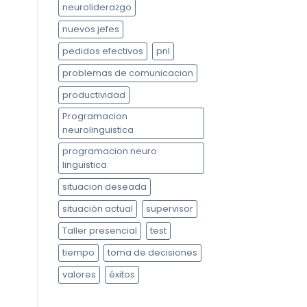
neuroliderazgo
nuevos jefes
pedidos efectivos
pnl
problemas de comunicacion
productividad
Programacion
neurolinguistica
programacion neuro
linguistica
situacion deseada
situación actual
supervisor
Taller presencial
test
tiempo
toma de decisiones
valores
éxitos