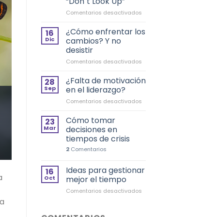
“Don´t Look Up”
en
Comentarios desactivados
6
lecciones
¿Cómo enfrentar los
16
de
Dic
cambios? Y no
liderazgo
desistir
que
en
Comentarios desactivados
deja
¿Cómo
“Don
enfrentar
´t
¿Falta de motivación
28
los
Look
Sep
en el liderazgo?
cambios?
Up”
en
Comentarios desactivados
Y
¿Falta
no
de
Cómo tomar
desistir
23
motivación
Mar
decisiones en
en
tiempos de crisis
el
2
Comentarios
liderazgo?
Ideas para gestionar
16
a
Oct
mejor el tiempo
en
Comentarios desactivados
Ideas
 a
para
gestionar