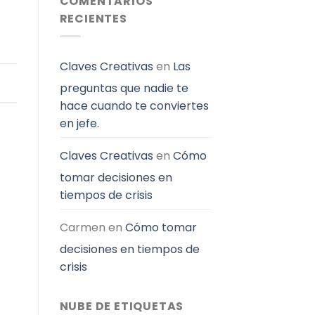
COMENTARIOS
mejor
RECIENTES
el
tiempo
Claves Creativas
en
Las
preguntas que nadie te
hace cuando te conviertes
en jefe.
Claves Creativas
en
Cómo
tomar decisiones en
tiempos de crisis
Carmen
en
Cómo tomar
decisiones en tiempos de
crisis
NUBE DE ETIQUETAS