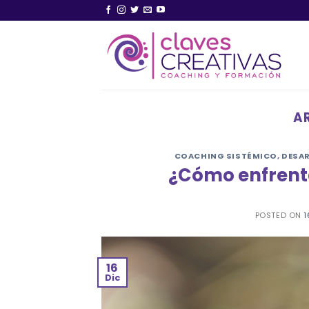
Saltar
al
contenido
A
COACHING SISTÉMICO
,
DESA
¿Cómo enfrenta
POSTED ON
1
16
Dic