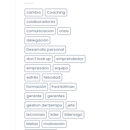
cambio
Coaching
colaboradores
comunicacion
crisis
delegación
Desarrollo personal
don´t look up
emprendedor
empresario
equipo
estrés
felicidad
formación
fred kofman
gerente
gerentes
gestion del tiempo
jefe
lecciones
lider
liderazgo
Metas
motivación