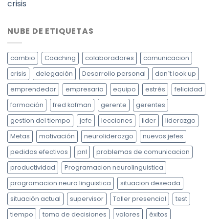
crisis
NUBE DE ETIQUETAS
cambio
Coaching
colaboradores
comunicacion
crisis
delegación
Desarrollo personal
don´t look up
emprendedor
empresario
equipo
estrés
felicidad
formación
fred kofman
gerente
gerentes
gestion del tiempo
jefe
lecciones
lider
liderazgo
Metas
motivación
neuroliderazgo
nuevos jefes
pedidos efectivos
pnl
problemas de comunicacion
productividad
Programacion neurolinguistica
programacion neuro linguistica
situacion deseada
situación actual
supervisor
Taller presencial
test
tiempo
toma de decisiones
valores
éxitos