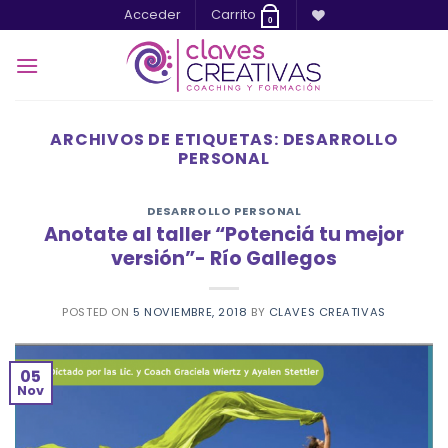
Saltar
Acceder
Carrito
0
al
contenido
ARCHIVOS DE ETIQUETAS:
DESARROLLO
PERSONAL
DESARROLLO PERSONAL
Anotate al taller “Potenciá tu mejor
versión”- Río Gallegos
POSTED ON
5 NOVIEMBRE, 2018
BY
CLAVES CREATIVAS
05
Nov