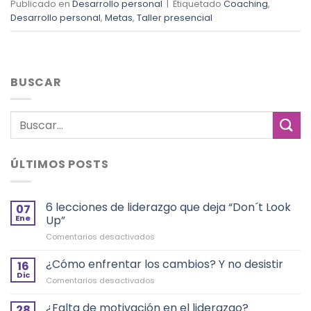
Publicado en
Desarrollo personal
|
Etiquetado
Coaching
,
Desarrollo personal
,
Metas
,
Taller presencial
BUSCAR
ÚLTIMOS POSTS
6 lecciones de liderazgo que deja “Don´t Look
07
Ene
Up”
en
Comentarios desactivados
6
lecciones
¿Cómo enfrentar los cambios? Y no desistir
16
de
Dic
en
Comentarios desactivados
liderazgo
¿Cómo
que
enfrentar
¿Falta de motivación en el liderazgo?
deja
28