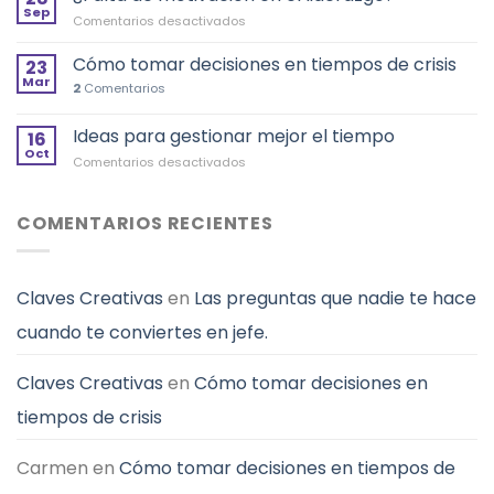
los
Sep
“Don
en
Comentarios desactivados
cambios?
´t
¿Falta
Y
Look
de
Cómo tomar decisiones en tiempos de crisis
no
23
Up”
motivación
Mar
desistir
2
Comentarios
en
el
Ideas para gestionar mejor el tiempo
liderazgo?
16
Oct
en
Comentarios desactivados
Ideas
para
gestionar
COMENTARIOS RECIENTES
mejor
el
tiempo
Claves Creativas
en
Las preguntas que nadie te hace
cuando te conviertes en jefe.
Claves Creativas
en
Cómo tomar decisiones en
tiempos de crisis
Carmen
en
Cómo tomar decisiones en tiempos de