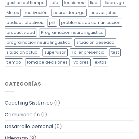
gestion del tiempo
jefe
lecciones
lider
liderazgo
Metas
motivación
neuroliderazgo
nuevos jefes
pedidos efectivos
pnl
problemas de comunicacion
productividad
Programacion neurolinguistica
programacion neuro linguistica
situacion deseada
situación actual
supervisor
Taller presencial
test
tiempo
toma de decisiones
valores
éxitos
CATEGORÍAS
Coaching Sistémico
(1)
Comunicación
(1)
Desarrollo personal
(5)
Liderazgo
(9)