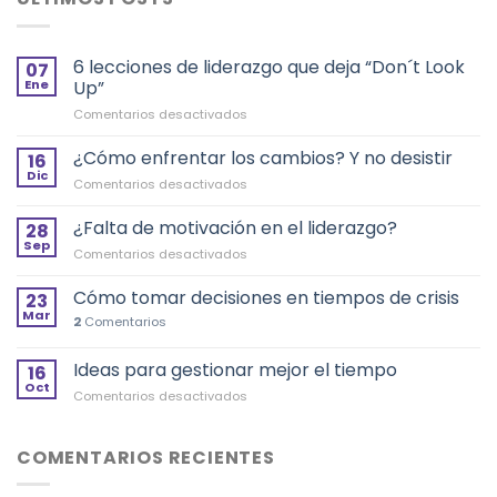
6 lecciones de liderazgo que deja “Don´t Look
07
Ene
Up”
en
Comentarios desactivados
6
lecciones
¿Cómo enfrentar los cambios? Y no desistir
16
de
Dic
en
Comentarios desactivados
liderazgo
¿Cómo
que
enfrentar
¿Falta de motivación en el liderazgo?
deja
28
los
Sep
“Don
en
Comentarios desactivados
cambios?
´t
¿Falta
Y
Look
de
Cómo tomar decisiones en tiempos de crisis
no
23
Up”
motivación
Mar
desistir
2
Comentarios
en
el
Ideas para gestionar mejor el tiempo
liderazgo?
16
Oct
en
Comentarios desactivados
Ideas
para
gestionar
COMENTARIOS RECIENTES
mejor
el