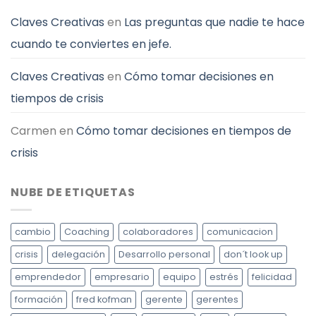
tiempo
Claves Creativas
en
Las preguntas que nadie te hace
cuando te conviertes en jefe.
Claves Creativas
en
Cómo tomar decisiones en
tiempos de crisis
Carmen
en
Cómo tomar decisiones en tiempos de
crisis
NUBE DE ETIQUETAS
cambio
Coaching
colaboradores
comunicacion
crisis
delegación
Desarrollo personal
don´t look up
emprendedor
empresario
equipo
estrés
felicidad
formación
fred kofman
gerente
gerentes