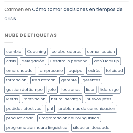
Carmen
en
Cómo tomar decisiones en tiempos de
crisis
NUBE DE ETIQUETAS
cambio
Coaching
colaboradores
comunicacion
crisis
delegación
Desarrollo personal
don´t look up
emprendedor
empresario
equipo
estrés
felicidad
formación
fred kofman
gerente
gerentes
gestion del tiempo
jefe
lecciones
lider
liderazgo
Metas
motivación
neuroliderazgo
nuevos jefes
pedidos efectivos
pnl
problemas de comunicacion
productividad
Programacion neurolinguistica
programacion neuro linguistica
situacion deseada