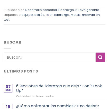
Publicado en
Desarrollo personal
,
Liderazgo
,
Nuevo gerente
|
Etiquetado
equipo
,
estrés
,
lider
,
liderazgo
,
Metas
,
motivación
,
test
BUSCAR
ÚLTIMOS POSTS
6 lecciones de liderazgo que deja “Don´t Look
07
Ene
Up”
en
Comentarios desactivados
6
lecciones
¿Cómo enfrentar los cambios? Y no desistir
16
de