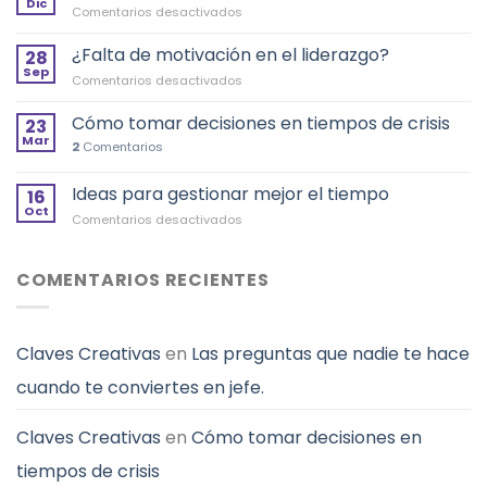
Dic
en
Comentarios desactivados
liderazgo
¿Cómo
que
enfrentar
¿Falta de motivación en el liderazgo?
deja
28
los
Sep
“Don
en
Comentarios desactivados
cambios?
´t
¿Falta
Y
Look
de
Cómo tomar decisiones en tiempos de crisis
no
23
Up”
motivación
Mar
desistir
2
Comentarios
en
el
Ideas para gestionar mejor el tiempo
liderazgo?
16
Oct
en
Comentarios desactivados
Ideas
para
gestionar
COMENTARIOS RECIENTES
mejor
el
tiempo
Claves Creativas
en
Las preguntas que nadie te hace
cuando te conviertes en jefe.
Claves Creativas
en
Cómo tomar decisiones en
tiempos de crisis