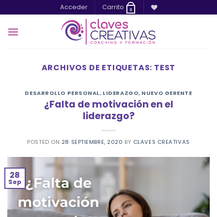
Saltar
Acceder
Carrito
0
al
contenido
ARCHIVOS DE ETIQUETAS:
TEST
DESARROLLO PERSONAL
,
LIDERAZGO
,
NUEVO GERENTE
¿Falta de motivación en el
liderazgo?
POSTED ON
28 SEPTIEMBRE, 2020
BY
CLAVES CREATIVAS
28
Sep